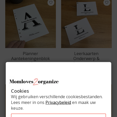
Planner
Leerkaarten
Aantekeningenblok
Onderwerp &
A5
Samenvatting
€8,95
€6,95
Cookies
Wij gebruiken verschillende cookiesbestanden.
Lees meer in ons
Privacybeleid
en maak uw
keuze.