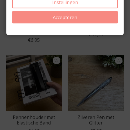
Instellingen
Accepteren
Leerkaarten Vraag &
Leerkaarten Bundel
Antwoord
€11,95
€6,95
Pennenhouder met
Zilveren Pen met
Elastische Band
Glitter