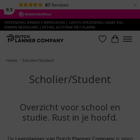
×
87
Reviews
9,5
VERZENDING BINNEN 3 WERKDAGEN | GRATIS VERZENDING VANAF €50,-
BINNEN NEDERLAND | BETAAL ACHTERAF MET KLARNA
Verlanglijst
Winkelwa
Home
/
Scholier/Student
Scholier/Student
Overzicht voor school en
studie. Rust in je hoofd.
De
Leerplanner van Dutch Planner Company
is geen