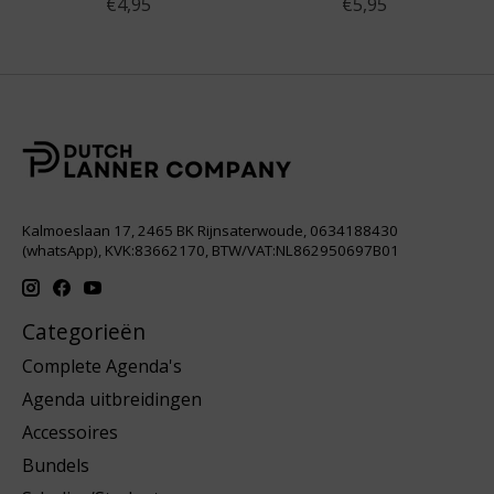
€4,95
€5,95
Kalmoeslaan 17, 2465 BK Rijnsaterwoude, 0634188430
(whatsApp), KVK:83662170, BTW/VAT:NL862950697B01
Categorieën
Complete Agenda's
Agenda uitbreidingen
Accessoires
Bundels