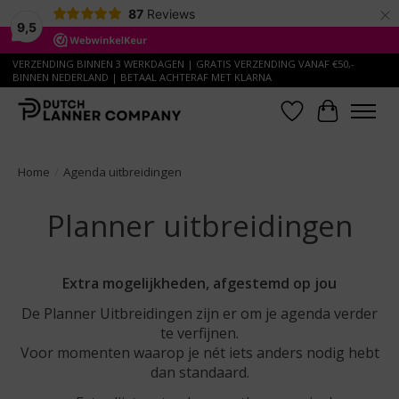
×
87
Reviews
9,5
VERZENDING BINNEN 3 WERKDAGEN | GRATIS VERZENDING VANAF €50,-
BINNEN NEDERLAND | BETAAL ACHTERAF MET KLARNA
Verlanglijst
Winkelwa
Home
/
Agenda uitbreidingen
Planner uitbreidingen
Extra mogelijkheden, afgestemd op jou
De Planner Uitbreidingen zijn er om je agenda verder
te verfijnen.
Voor momenten waarop je nét iets anders nodig hebt
dan standaard.