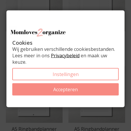
Takenlijsten A5
A5 Ringbandplanner
Cookies
Inhoud Spaartracker
€5,95
Wij gebruiken verschillende cookiesbestanden.
€5,95
Lees meer in ons
Privacybeleid
en maak uw
keuze.
Instellingen
Accepteren
A5 Ringbandplanner
A5 Ringbandplanner