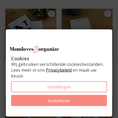
Cookies
Wij gebruiken verschillende cookiesbestanden.
Notitieblok &
Leerkaarten Bundel
Lees meer in ons
Privacybeleid
en maak uw
Magnetische
€11,95
Takenlijst
keuze.
€15,95
Instellingen
Accepteren