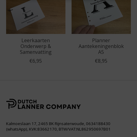
Leerkaarten
Planner
Onderwerp &
Aantekeningenblok
Samenvatting
A5
€6,95
€8,95
Kalmoeslaan 17, 2465 BK Rijnsaterwoude, 0634188430
(whatsApp), KVK:83662170, BTW/VAT:NL862950697B01