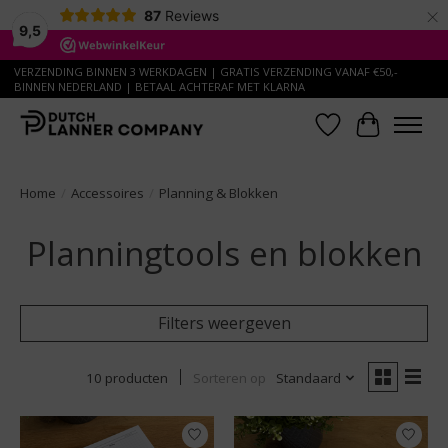
×
87
Reviews
9,5
VERZENDING BINNEN 3 WERKDAGEN | GRATIS VERZENDING VANAF €50,-
BINNEN NEDERLAND | BETAAL ACHTERAF MET KLARNA
Verlanglijst
Winkelwa
Home
/
Accessoires
/
Planning & Blokken
Planningtools en blokken
Filters weergeven
10 producten
Sorteren op
Standaard