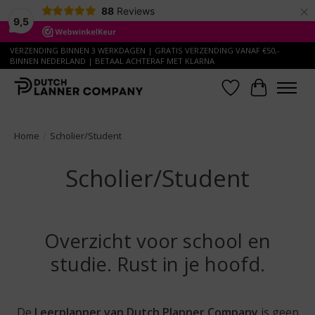
×
88
Reviews
9,5
VERZENDING BINNEN 3 WERKDAGEN | GRATIS VERZENDING VANAF €50,-
BINNEN NEDERLAND | BETAAL ACHTERAF MET KLARNA
Verlanglijst
Winkelwa
Home
/
Scholier/Student
Scholier/Student
Overzicht voor school en
studie. Rust in je hoofd.
De
Leerplanner van Dutch Planner Company
is geen