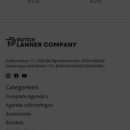
€4,95
€5,95
Kalmoeslaan 17, 2465 BK Rijnsaterwoude, 0634188430
(whatsApp), KVK:83662170, BTW/VAT:NL862950697B01
Categorieën
Complete Agenda's
Agenda uitbreidingen
Accessoires
Bundels