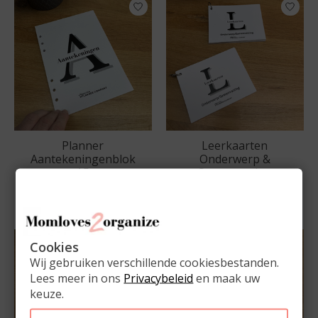
Planner
Leerkaarten
Aantekeningenblok
Onderwerp &
A5
Samenvatting
€8,95
€6,95
Cookies
Wij gebruiken verschillende cookiesbestanden.
Lees meer in ons
Privacybeleid
en maak uw
keuze.