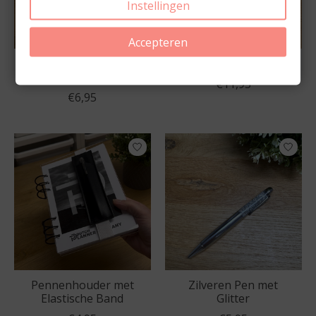
Instellingen
Accepteren
Leerkaarten Vraag &
Leerkaarten Bundel
Antwoord
€11,95
€6,95
Pennenhouder met
Zilveren Pen met
Elastische Band
Glitter