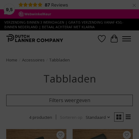
×
87
Reviews
9,5
VERZENDING BINNEN 3 WERKDAGEN | GRATIS VERZENDING VANAF €50,-
BINNEN NEDERLAND | BETAAL ACHTERAF MET KLARNA
Verlanglijst
Winkelwa
Home
/
Accessoires
/
Tabbladen
Tabbladen
Filters weergeven
4 producten
Sorteren op
Standaard