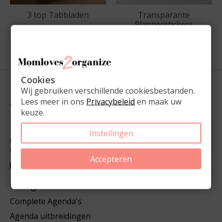
3 top Tabbladen
Transparante
Plannerstickers
€6,95
€2,95
Cookies
Wij gebruiken verschillende cookiesbestanden.
Lees meer in ons
Privacybeleid
en maak uw
keuze.
Instellingen
Kalmoeslaan 17, 2465 BK Rijnsaterwoude, 0634188430
(whatsApp), KVK:83662170, BTW/VAT:NL862950697B01
Accepteren
Categorieën
Complete Agenda's
Agenda uitbreidingen