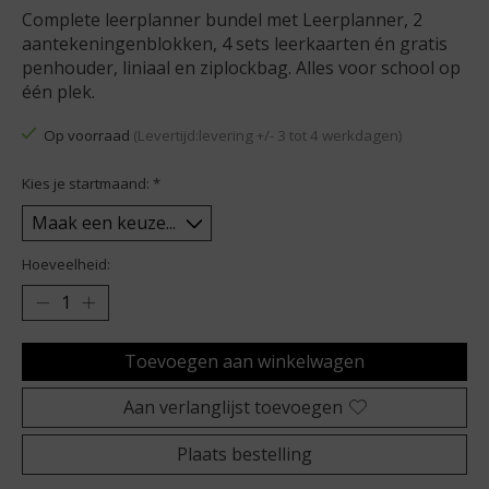
Complete leerplanner bundel met Leerplanner, 2
aantekeningenblokken, 4 sets leerkaarten én gratis
penhouder, liniaal en ziplockbag. Alles voor school op
één plek.
Op voorraad
(Levertijd:levering +/- 3 tot 4 werkdagen)
Kies je startmaand:
*
Hoeveelheid:
Toevoegen aan winkelwagen
Aan verlanglijst toevoegen
Plaats bestelling