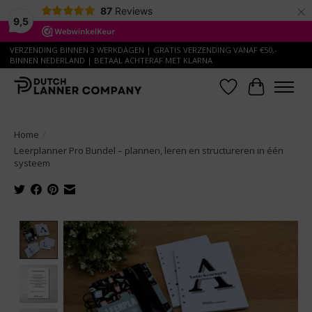
×
87
Reviews
9,5
VERZENDING BINNEN 3 WERKDAGEN | GRATIS VERZENDING VANAF €50,-
BINNEN NEDERLAND | BETAAL ACHTERAF MET KLARNA
Verlanglijst
Winkelwa
Home
/
Leerplanner Pro Bundel – plannen, leren en structureren in één
systeem
Product image slideshow Items