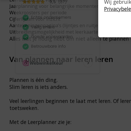
Wij gebrui
Jaarplanning voor belangrijke momenten
Privacybele
Weekroosters per periode
Cijferlijsten voor inzicht
Aantekeningenpagina’s (lijntjes en ruitjes)
Uitbreidingsmogelijkheid met leerkaarten
Alles wat je nodig hebt om niet alleen te plannen
Van plannen naar leren leren
Plannen is één ding.
Slim leren is iets anders.
Veel leerlingen beginnen te laat met leren. Of lere
toetsweken.
Met de Leerplanner zie je: