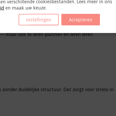
ken verschillende cookiesbestanden. Lees meer in ons
id
en maak uw keuze.
Instellingen
Accepteren
 — maar ook te leren plannen én leren leren.
n zonder duidelijke structuur. Dat zorgt voor stress in