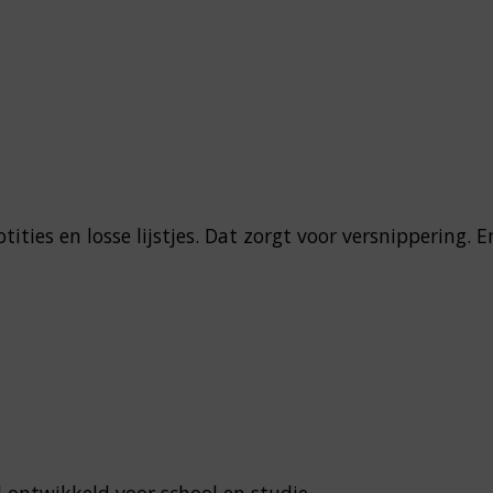
tities en losse lijstjes. Dat zorgt voor versnippering. E
l ontwikkeld voor school en studie.