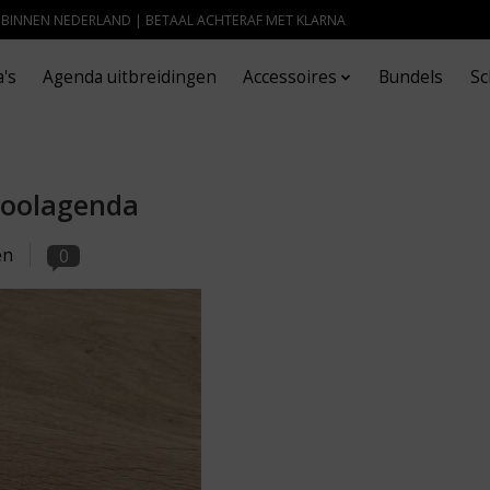
- BINNEN NEDERLAND | BETAAL ACHTERAF MET KLARNA
's
Agenda uitbreidingen
Accessoires
Bundels
Sc
hoolagenda
en
0