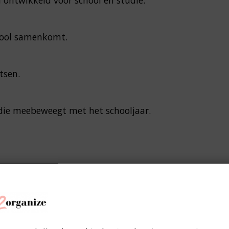
chool samenkomt.
tsen.
ie meebeweegt met het schooljaar.