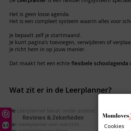
Het is geen losse agenda.
Het is een compleet systeem waarin alles voor s
Je bepaalt zelf je startmaand.
Je kunt pagina’s toevoegen, verwijderen of verplaa
Je richt hem in op jouw manier.
Dat maakt het een echte
flexibele schoolagenda
d
Wat zit er in de Leerplanner?
De Leerplanner bevat onder andere:
Een weekplanner voor overzicht
Cookies
9,5
Een dagplanner voor focus