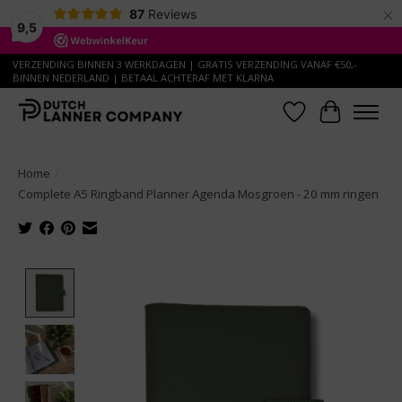
×
87
Reviews
9,5
VERZENDING BINNEN 3 WERKDAGEN | GRATIS VERZENDING VANAF €50,-
BINNEN NEDERLAND | BETAAL ACHTERAF MET KLARNA
Verlanglijst
Winkelwa
Home
/
Complete A5 Ringband Planner Agenda Mosgroen - 20 mm ringen
Product image slideshow Items