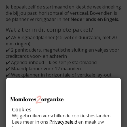
Je bepaalt zelf de startmaand en kiest de weekindeling
die bij jou past: horizontaal of verticaal. Bovendien is
de planner verkrijgbaar in het
Nederlands én Engels
.
Wat zit er in dit complete pakket?
✔️ A5 Ringbandplanner (stijlvol en duurzaam, met 20
mm ringen)
✔️ 2 penhouders, magnetische sluiting en vakjes voor
creditcards voor- en achterin
✔️ Agenda-inhoud – kies zelf je startmaand
✔️ Maandplanner voor 12 maanden
✔️ Weekplanner in horizontale of verticale lay-out
✔️ Persoonlijke informatiepagina
✔️ Pagina’s voor wachtwoorden
✔️ Adressenoverzicht
✔️ Notitiebladen
✔️ Takenlijsten
Cookies
✔️ Verjaardagenoverzicht
Wij gebruiken verschillende cookiesbestanden.
✔️ Handige liniaal (ook te gebruiken als bladwijzer)
Lees meer in ons
Privacybeleid
en maak uw
✔️ Ziplockbag om kleine items netjes te bewaren