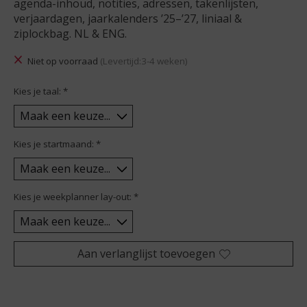
agenda-inhoud, notities, adressen, takenlijsten,
verjaardagen, jaarkalenders ’25–’27, liniaal &
ziplockbag. NL & ENG.
Niet op voorraad
(Levertijd:3-4 weken)
Kies je taal:
*
Kies je startmaand:
*
Kies je weekplanner lay-out:
*
Aan verlanglijst toevoegen