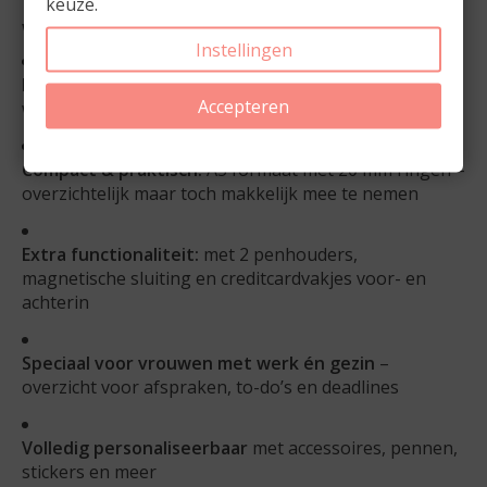
keuze.
Waarom kiezen voor deze A5 Agenda?
Instellingen
Flexibel & persoonlijk:
jij bepaalt de startmaand en
Accepteren
weekindeling
Compact & praktisch:
A5 formaat met 20 mm ringen –
overzichtelijk maar toch makkelijk mee te nemen
Extra functionaliteit:
met 2 penhouders,
magnetische sluiting en creditcardvakjes voor- en
achterin
Speciaal voor vrouwen met werk én gezin
–
overzicht voor afspraken, to-do’s en deadlines
Volledig personaliseerbaar
met accessoires, pennen,
stickers en meer