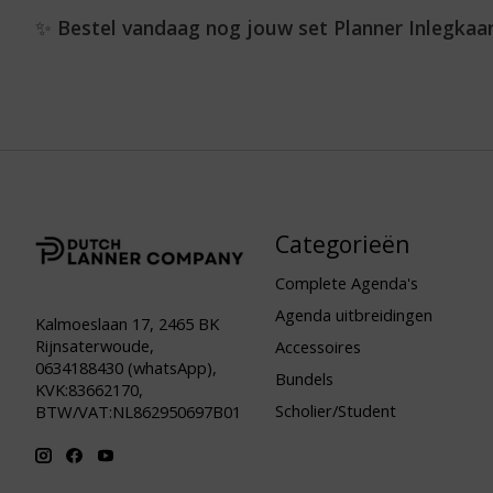
✨
Bestel vandaag nog jouw set Planner Inlegkaar
Categorieën
Complete Agenda's
Agenda uitbreidingen
Kalmoeslaan 17, 2465 BK
Rijnsaterwoude,
Accessoires
0634188430 (whatsApp),
Bundels
KVK:83662170,
Scholier/Student
BTW/VAT:NL862950697B01