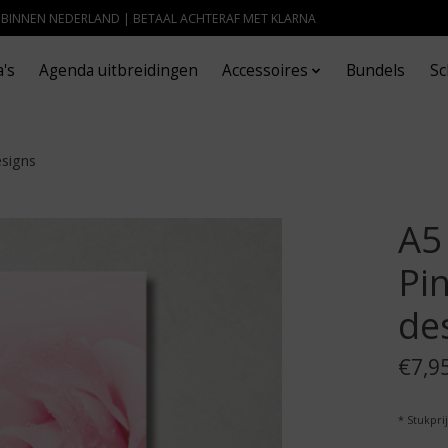
- BINNEN NEDERLAND | BETAAL ACHTERAF MET KLARNA
's
Agenda uitbreidingen
Accessoires
Bundels
Sc
esigns
A5
Pin
de
€7,9
* Stukprij