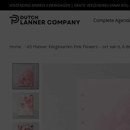
VERZENDING BINNEN 3 WERKDAGEN | GRATIS VERZENDING VANAF €50,
Complete Agenda
Home
/
A5 Planner Inlegkaarten Pink Flowers – set van 6, 6 d
Product image slideshow Items