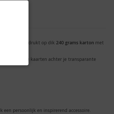
ge kaarten
, gedrukt op dik
240 grams karton
met
ling
. Plaats de kaarten achter je transparante
 een persoonlijk en inspirerend accessoire.