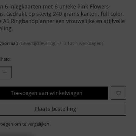
an 6 inlegkaarten met 6 unieke Pink Flowers-
s. Gedrukt op stevig 240 grams karton, full color.
e A5 Ringbandplanner een vrouwelijke en stijlvolle
aling.
voorraad
(Levertijd:levering +/- 3 tot 4 werkdagen)
heid:
Toevoegen aan winkelwagen
Plaats bestelling
oegen om te vergelijken