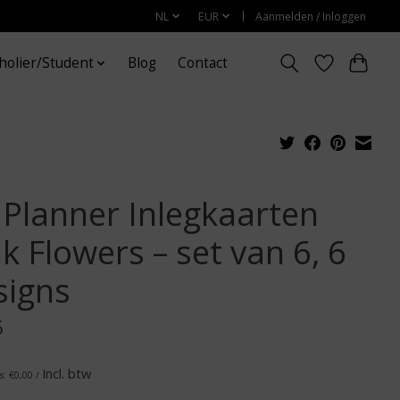
NL
EUR
Aanmelden / Inloggen
holier/Student
Blog
Contact
 Planner Inlegkaarten
k Flowers – set van 6, 6
signs
5
Incl. btw
s: €0,00 /