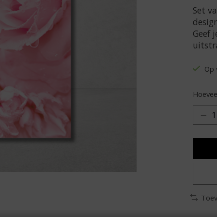
Set v
design
Geef j
uitstr
Op 
Hoeveel
Toev