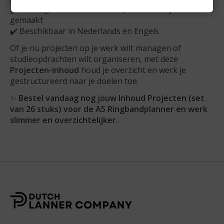
gedrukt, geen voorraden en speciaal voor jou
gemaakt
✔️ Beschikbaar in Nederlands én Engels
Of je nu projecten op je werk wilt managen of
studieopdrachten wilt organiseren, met deze
Projecten-inhoud
houd je overzicht en werk je
gestructureerd naar je doelen toe.
✨
Bestel vandaag nog jouw Inhoud Projecten (set
van 26 stuks) voor de A5 Ringbandplanner en werk
slimmer en overzichtelijker.