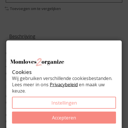
Toevoegen om te vergelijken
Beschrijving
Werk je aan meerdere projecten tegelijk en wil je grip
houden op taken en deadlines? De
Inhoud Projecten
voor de A5 Ringbandplanner helpt je al je projecten
Cookies
overzichtelijk vast te leggen. Van eerste ideeën en
Wij gebruiken verschillende cookiesbestanden.
notities tot concrete acties en deadlines – met deze
Lees meer in ons
Privacybeleid
en maak uw
pagina’s heb je alles in één duidelijk overzicht.
keuze.
✔️ Past perfect in de A5 Ringbandplanner
✔️ Ruimte om projecten, taken en voortgang te
Instellingen
noteren
✔️ Duidelijke plek voor het vastleggen van deadlines
Accepteren
✔️
Set van 26 stuks
✔️ Duurzaam & bewust geproduceerd: on demand