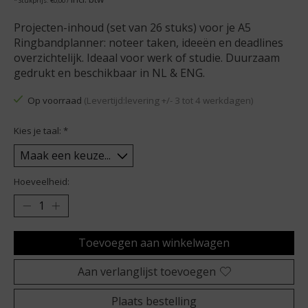
* Stukprijs: €0,00 /
Projecten-inhoud (set van 26 stuks) voor je A5
Ringbandplanner: noteer taken, ideeën en deadlines
overzichtelijk. Ideaal voor werk of studie. Duurzaam
gedrukt en beschikbaar in NL & ENG.
Op voorraad
(Levertijd:levering +/- 3 tot 4 werkdagen)
Kies je taal:
*
Hoeveelheid:
Toevoegen aan winkelwagen
Aan verlanglijst toevoegen
Plaats bestelling