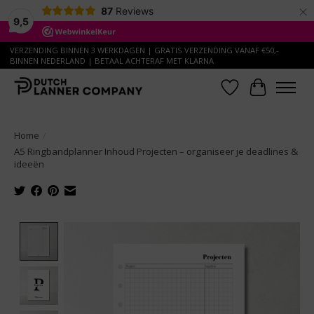
×
87
Reviews
9,5
VERZENDING BINNEN 3 WERKDAGEN | GRATIS VERZENDING VANAF €50,-
BINNEN NEDERLAND | BETAAL ACHTERAF MET KLARNA
Verlanglijst
Winkelwa
Home
/
A5 Ringbandplanner Inhoud Projecten – organiseer je deadlines &
ideeën
Product image slideshow Items