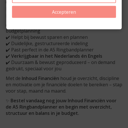
Of je nu wilt besparen, beter plannen of inzicht
krijgen in je gewoontes: met deze financiële
Accepteren
plannerpagina’s houd je controle én rust in je hoofd.
✔️ Compleet jaaroverzicht – 12 maanden
budgetplanning
✔️ Helpt bij bewust sparen en plannen
✔️ Duidelijke, gestructureerde indeling
✔️ Past perfect in de A5 Ringbandplanner
✔️
Verkrijgbaar in het Nederlands én Engels
✔️ Duurzaam & bewust geproduceerd – on demand
gedrukt, speciaal voor jou
Met de
Inhoud Financiën
houd je overzicht, discipline
en motivatie om je financiële doelen te bereiken – stap
voor stap, maand na maand.
✨
Bestel vandaag nog jouw Inhoud Financiën voor
de A5 Ringbandplanner en begin met overzicht,
structuur en balans in je budget.