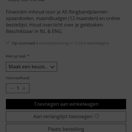
* Stukprijs: €0,00 /
Financiën-inhoud voor je A5 Ringbandplanner:
spaardoelen, maandbudget (12 maanden) en online
bestellijst. Houd overzicht over je geldzaken.
Beschikbaar in NL & ENG.
Op voorraad
(Levertijd:levering +/- 3 tot 4 werkdagen)
Kies je taal:
*
Hoeveelheid:
Toevoegen aan winkelwagen
Aan verlanglijst toevoegen
Plaats bestelling