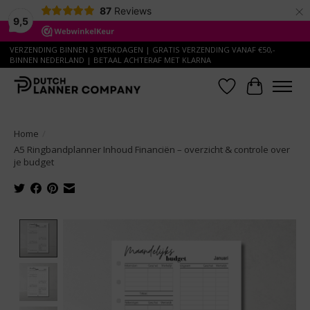
×
87
Reviews
9,5
VERZENDING BINNEN 3 WERKDAGEN | GRATIS VERZENDING VANAF €50,-
BINNEN NEDERLAND | BETAAL ACHTERAF MET KLARNA
Verlanglijst
Winkelwa
Home
/
A5 Ringbandplanner Inhoud Financiën – overzicht & controle over
je budget
Product image slideshow Items