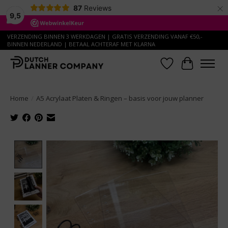
×
87
Reviews
9,5
VERZENDING BINNEN 3 WERKDAGEN | GRATIS VERZENDING VANAF €50,-
BINNEN NEDERLAND | BETAAL ACHTERAF MET KLARNA
Verlanglijst
Winkelwa
Home
/
A5 Acrylaat Platen & Ringen – basis voor jouw planner
Product image slideshow Items