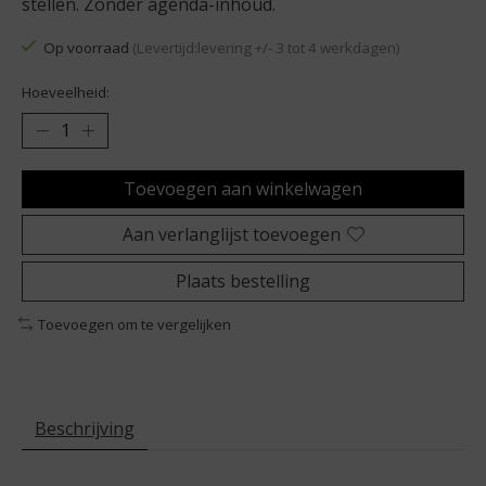
stellen. Zonder agenda-inhoud.
Op voorraad
(Levertijd:levering +/- 3 tot 4 werkdagen)
Hoeveelheid:
Toevoegen aan winkelwagen
Aan verlanglijst toevoegen
Plaats bestelling
Toevoegen om te vergelijken
Beschrijving